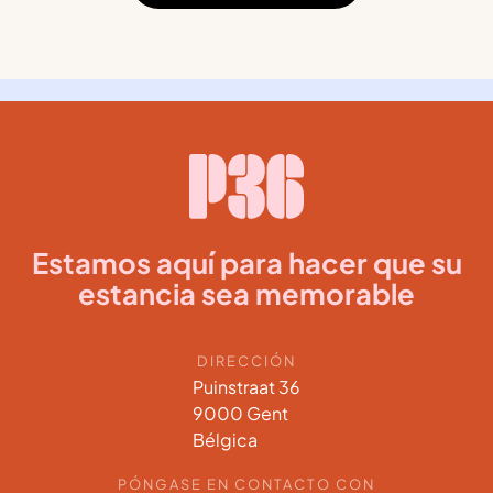
Estamos aquí para hacer que su
estancia sea memorable
DIRECCIÓN
Puinstraat 36
9000 Gent
Bélgica
PÓNGASE EN CONTACTO CON