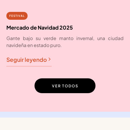
05
HASTA EL 31 DE DICIEMBRE
FESTIVAL
diciembre
Mercado de Navidad 2025
Gante bajo su verde manto invernal, una ciudad
navideña en estado puro.
Seguir leyendo
VER TODOS