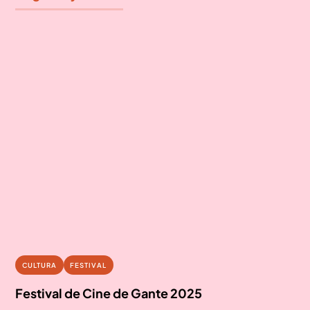
08
HASTA EL 19 DE OCTUBRE
CULTURA
FESTIVAL
octubre
Festival de Cine de Gante 2025