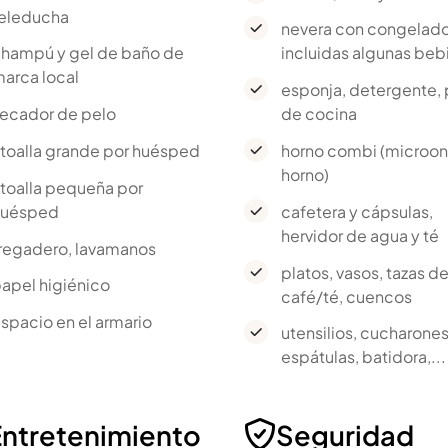
eleducha
nevera con congelado
hampú y gel de baño de
incluidas algunas beb
arca local
esponja, detergente,
ecador de pelo
de cocina
 toalla grande por huésped
horno combi (microon
horno)
 toalla pequeña por
huésped
cafetera y cápsulas,
hervidor de agua y té
regadero, lavamanos
platos, vasos, tazas d
apel higiénico
café/té, cuencos
spacio en el armario
utensilios, cucharones
espátulas, batidora,...
Entretenimiento
Seguridad
