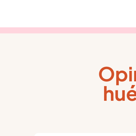
Opi
hué