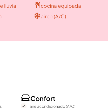
 lluvia
cocina equipada

a
airco (A/C)

Confort

s
aire acondicionado (A/C)