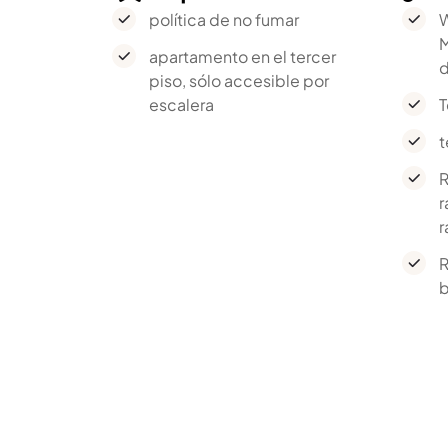
política de no fumar
W
M
apartamento en el tercer
d
piso, sólo accesible por
escalera
T
t
R
r
r
R
b