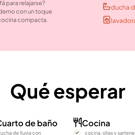
á para relajarse?
ducha de

oderno con un toque
 cocina compacta.
lavador

Qué esperar
Cuarto de baño
Cocina

ucha de lluvia con
cocina, ollas y sartene