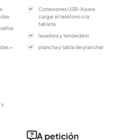
r,
Conexiones USB-A para
idas
cargar el teléfono o la
tableta
 paños
lavadora y tendedero
das +
plancha y tabla de planchar
e
 y
A petición
