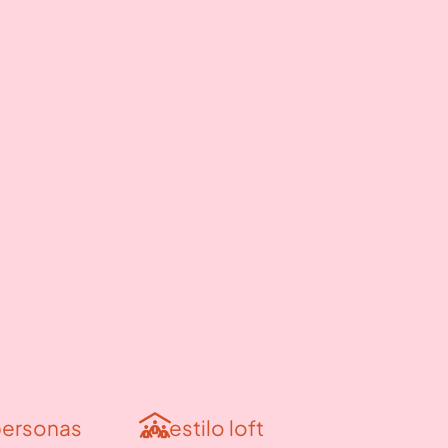
personas
estilo loft
