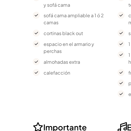
y sofá cama
t
sofá cama ampliable a 1 ó 2
c
camas
m
cortinas black out
s
espacio en el armario y
1
perchas
1
almohadas extra
calefacción
f
p
e
Importante

