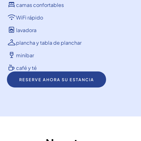
camas confortables

WiFi rápido

lavadora

plancha y tabla de planchar

minibar

café y té

RESERVE AHORA SU ESTANCIA